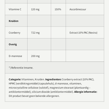
Vitamine C
120 mg
150%
Ascorbinezuur
Kruiden
Cranberry
722 mg
Extract 10% PAC (Nexira)
Overig
D-mannose
200 mg
*) Referentie Inname.
Categorie:
Vitaminen, Kruiden.
Ingredienten:
Cranberry extract (10% PAC),
HPMC (verdikkingsmiddel/capsulehuls), d-mannose, vitaminen,
microcrystalline cellulose (vulstof), magnesium stearaat (plantaardig –
antiklontermiddel), silicium dioxide (antiklontermiddel).
Allergie informatie:
Dit product bevat geen bekende allergenen.