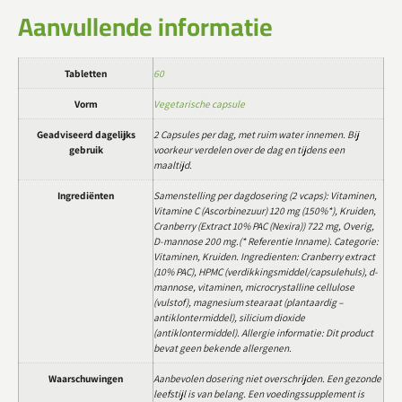
Aanvullende informatie
Tabletten
60
Vorm
Vegetarische capsule
Geadviseerd dagelijks
2 Capsules per dag, met ruim water innemen. Bij
gebruik
voorkeur verdelen over de dag en tijdens een
maaltijd.
Ingrediënten
Samenstelling per dagdosering (2 vcaps): Vitaminen,
Vitamine C (Ascorbinezuur) 120 mg (150%*), Kruiden,
Cranberry (Extract 10% PAC (Nexira)) 722 mg, Overig,
D-mannose 200 mg.(* Referentie Inname). Categorie:
Vitaminen, Kruiden. Ingredienten: Cranberry extract
(10% PAC), HPMC (verdikkingsmiddel/capsulehuls), d-
mannose, vitaminen, microcrystalline cellulose
(vulstof), magnesium stearaat (plantaardig –
antiklontermiddel), silicium dioxide
(antiklontermiddel). Allergie informatie: Dit product
bevat geen bekende allergenen.
Waarschuwingen
Aanbevolen dosering niet overschrijden. Een gezonde
leefstijl is van belang. Een voedingssupplement is