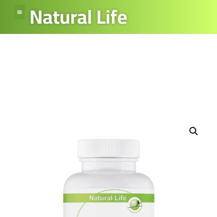
Natural Life
Cranberry extract
Home
»
Winkel
»
Cranberry extract