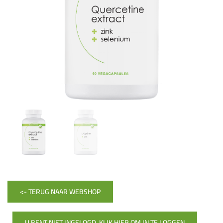
<- TERUG NAAR WEBSHOP
U BENT NIET INGELOGD, KLIK HIER OM IN TE LOGGEN