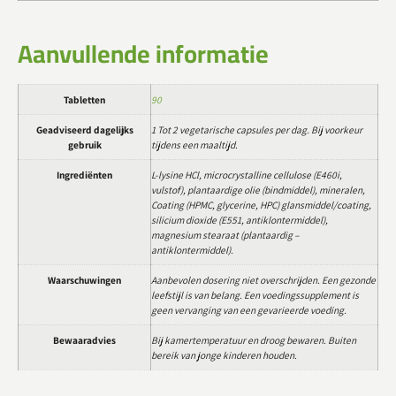
Aanvullende informatie
Tabletten
90
Geadviseerd dagelijks
1 Tot 2 vegetarische capsules per dag. Bij voorkeur
gebruik
tijdens een maaltijd.
Ingrediënten
L-lysine HCl, microcrystalline cellulose (E460i,
vulstof), plantaardige olie (bindmiddel), mineralen,
Coating (HPMC, glycerine, HPC) glansmiddel/coating,
silicium dioxide (E551, antiklontermiddel),
magnesium stearaat (plantaardig –
antiklontermiddel).
Waarschuwingen
Aanbevolen dosering niet overschrijden. Een gezonde
leefstijl is van belang. Een voedingssupplement is
geen vervanging van een gevarieerde voeding.
Bewaaradvies
Bij kamertemperatuur en droog bewaren. Buiten
bereik van jonge kinderen houden.