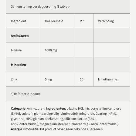
Samenstelling per dagdosering (1 tablet)
Ingredient
Hoeveelheid
RI *
Verbinding
Aminozuren
L-lysine
1000 mg
Mineralen
Zink
5 mg
50
L-methionine
*) Referentie Inname.
Categorie:
Aminozuren.
Ingredienten:
L-lysine HCl, microcrystalline cellulose
(E460i, vulstof), plantaardige olie (bindmiddel), mineralen, Coating (HPMC,
glycerine, HPC) glansmiddel/coating, silicium dioxide (E551,
antiklontermiddel), magnesium stearaat (plantaardig – antiklontermiddel).
Allergie informatie:
Dit product bevat geen bekende allergenen.