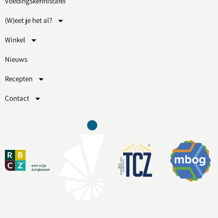
Voedingskennistafel
(W)eet je het al?
Winkel
Nieuws
Recepten
Contact