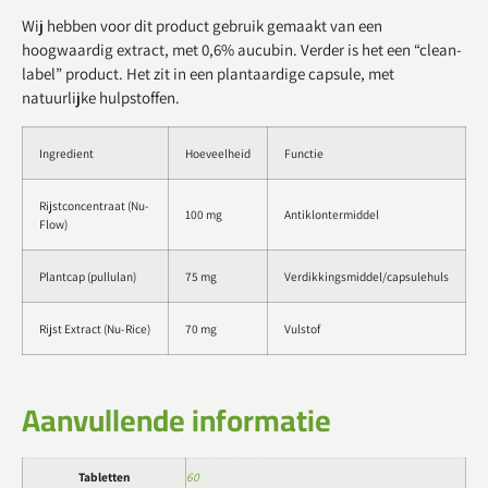
Wij hebben voor dit product gebruik gemaakt van een
hoogwaardig extract, met 0,6% aucubin. Verder is het een “clean-
label” product. Het zit in een plantaardige capsule, met
natuurlijke hulpstoffen.
Ingredient
Hoeveelheid
Functie
Rijstconcentraat (Nu-
100 mg
Antiklontermiddel
Flow)
Plantcap (pullulan)
75 mg
Verdikkingsmiddel/capsulehuls
Rijst Extract (Nu-Rice)
70 mg
Vulstof
Aanvullende informatie
Tabletten
60