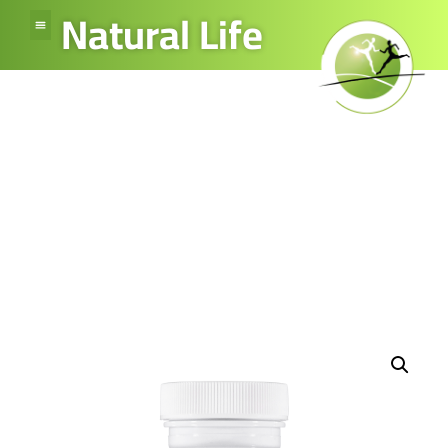
Natural Life
Female Support – !!
Productnaam Vitex Agnus
Castus is gewijzigd
Home
»
Winkel
»
Female Support – !! Productnaam Vitex Agnus Castus is
gewijzigd