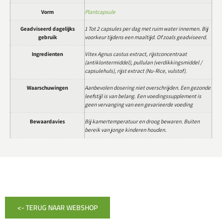
Vorm
Plantcapsule
Geadviseerd dagelijks
1 Tot 2 capsules per dag met ruim water innemen. Bij
gebruik
voorkeur tijdens een maaltijd. Of zoals geadviseerd.
Ingredienten
Vitex Agnus castus extract, rijstconcentraat
(antiklontermiddel), pullulan (verdikkingsmiddel /
capsulehuls), rijst extract (Nu-Rice, vulstof).
Waarschuwingen
Aanbevolen dosering niet overschrijden. Een gezonde
leefstijl is van belang. Een voedingssupplement is
geen vervanging van een gevarieerde voeding
Bewaardavies
Bij kamertemperatuur en droog bewaren. Buiten
bereik van jonge kinderen houden.
<- TERUG NAAR WEBSHOP