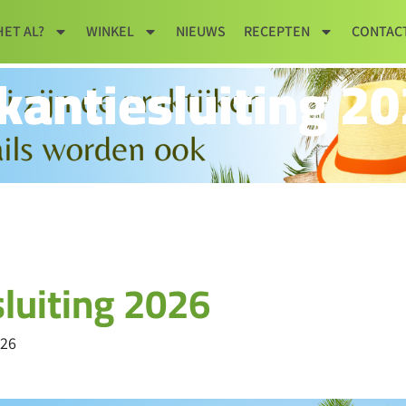
HET AL?
WINKEL
NIEUWS
RECEPTEN
CONTAC
kantiesluiting 2
luiting 2026
026