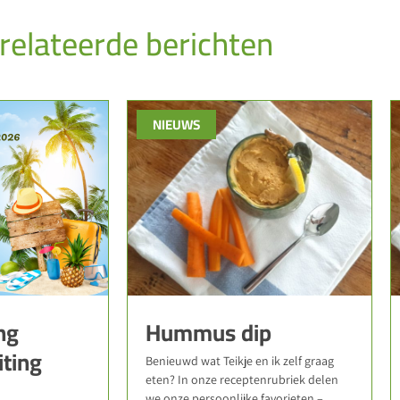
relateerde berichten
NIEUWS
ng
Hummus dip
iting
Benieuwd wat Teikje en ik zelf graag
eten? In onze receptenrubriek delen
we onze persoonlijke favorieten –