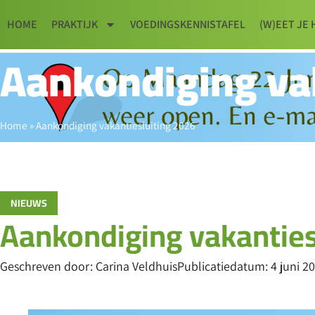
HOME
PRAKTIJK
VOEDINGSKENNISTAFEL
(W)EET JE 
Aankondiging va
Home
»
Aankondiging vakantiesluiting 2026
NIEUWS
Aankondiging vakanties
Geschreven door:
Carina Veldhuis
Publicatiedatum:
4 juni 2