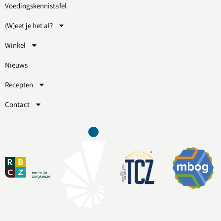
Voedingskennistafel
(W)eet je het al?
Winkel
Nieuws
Recepten
Contact