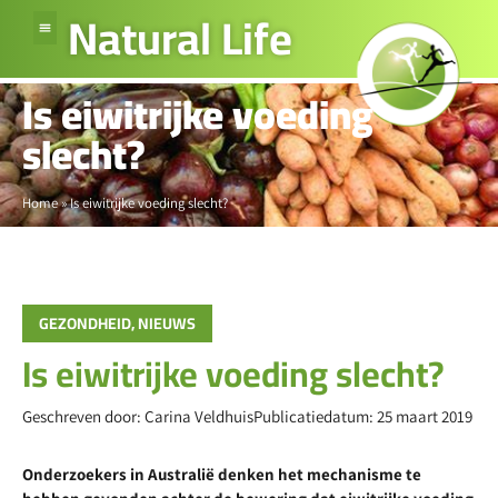
Natural Life
Is eiwitrijke voeding
slecht?
Home
»
Is eiwitrijke voeding slecht?
GEZONDHEID
,
NIEUWS
Is eiwitrijke voeding slecht?
Geschreven door:
Carina Veldhuis
Publicatiedatum:
25 maart 2019
Onderzoekers in Australië denken het mechanisme te