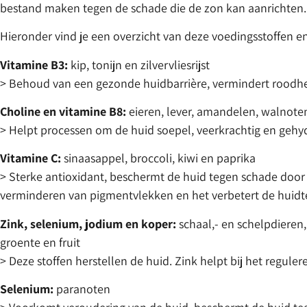
bestand maken tegen de schade die de zon kan aanrichten.
Hieronder vind je een overzicht van deze voedingsstoffen
Vitamine B3:
kip, tonijn en zilvervliesrijst
> Behoud van een gezonde huidbarrière, vermindert roodheid
Choline en vitamine B8:
eieren, lever, amandelen, walnoten
> Helpt processen om de huid soepel, veerkrachtig en gehy
Vitamine C:
sinaasappel, broccoli, kiwi en paprika
> Sterke antioxidant, beschermt de huid tegen schade door v
verminderen van pigmentvlekken en het verbetert de huidte
Zink, selenium, jodium en koper:
schaal,- en schelpdieren,
groente en fruit
> Deze stoffen herstellen de huid. Zink helpt bij het reguler
Selenium:
paranoten