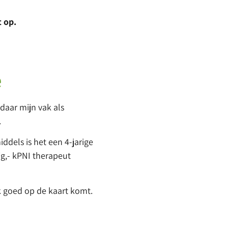
 op.
e
daar mijn vak als
.
dels is het een 4-jarige
g,- kPNI therapeut
ak goed op de kaart komt.