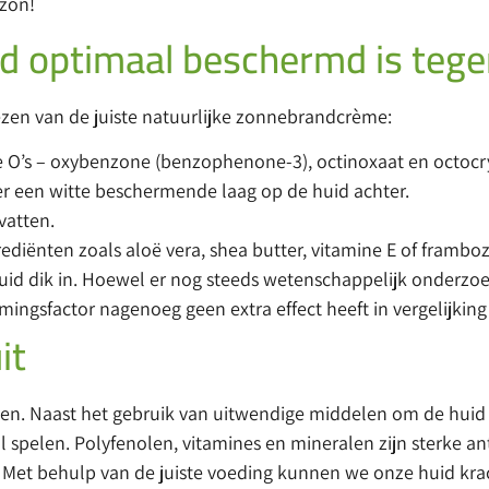
 zon!
uid optimaal beschermd is teg
iezen van de juiste natuurlijke zonnebrandcrème:
drie O’s – oxybenzone (benzophenone-3), octinoxaat en octocr
t er een witte beschermende laag op de huid achter.
vatten.
rediënten zoals aloë vera, shea butter, vitamine E of framboz
id dik in. Hoewel er nog steeds wetenschappelijk onderzoe
mingsfactor nagenoeg geen extra effect heeft in vergelijking
it
n. Naast het gebruik van uitwendige middelen om de huid
rol spelen. Polyfenolen, vitamines en mineralen zijn sterke a
. Met behulp van de juiste voeding kunnen we onze huid kr