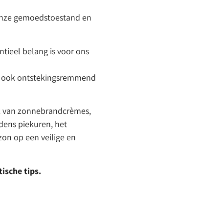
 onze gemoedstoestand en
ntieel belang is voor ons
er ook ontstekingsremmend
ik van zonnebrandcrèmes,
dens piekuren, het
zon op een veilige en
ische tips.