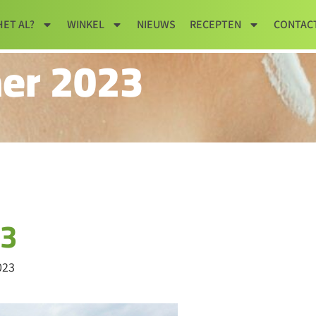
HET AL?
WINKEL
NIEUWS
RECEPTEN
CONTAC
er 2023
23
023