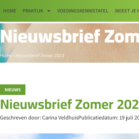
HOME
PRAKTIJK
VOEDINGSKENNISTAFEL
(W)EET JE 
Nieuwsbrief Zom
Home
»
Nieuwsbrief Zomer 2023
NIEUWS
Nieuwsbrief Zomer 20
Geschreven door:
Carina Veldhuis
Publicatiedatum:
19 juli 2